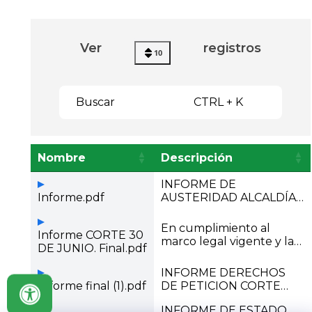
Ver
registros
10
Buscar
CTRL + K
Nombre
Descripción
INFORME DE
Informe.pdf
AUSTERIDAD ALCALDÍA
MUNICIPAL DE SIBATÉ –
JULIO – SEPTIEMBRE
En cumplimiento al
Informe CORTE 30
2025
marco legal vigente y las
DE JUNIO. Final.pdf
directrices impartidas por
el Departamento
INFORME DERECHOS
Administrativo de la
Informe final (1).pdf
DE PETICION CORTE
Función Pública en
ENERO 01 AL 30 JUNIO
materia de Austeridad y
INFORME DE ESTADO