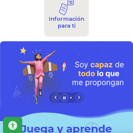
Información
para ti
Juega y aprende